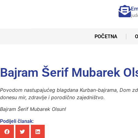
Em
jud
POČETNA
O
Bajram Šerif Mubarek Ol
Povodom nastupajućeg blagdana Kurban-bajrama, Dom zdravl
donesu mir, zdravlje i porodično zajedništvo.
Bajram Šerif Mubarek Olsun!
Podijeli članak: