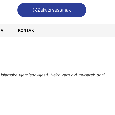
Zakaži sastanak
JA
KONTAKT
slamske vjeroispovijesti. Neka vam ovi mubarek dani