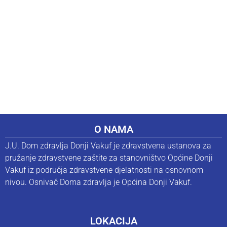
O NAMA
J.U. Dom zdravlja Donji Vakuf je zdravstvena ustanova za
pružanje zdravstvene zaštite za stanovništvo Općine Donji
Vakuf iz područja zdravstvene djelatnosti na osnovnom
nivou. Osnivač Doma zdravlja je Općina Donji Vakuf.
LOKACIJA